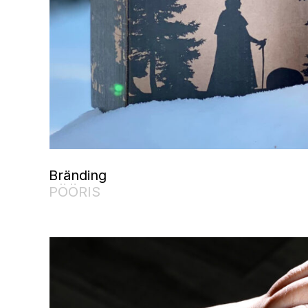
Bränding
PÖÖRIS