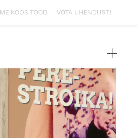
ME KOOS TÖÖD
VÕTA ÜHENDUST!