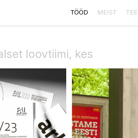
TÖÖD
MEIST
TEE
lset loovtiimi, kes