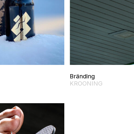
Bränding
KROONING