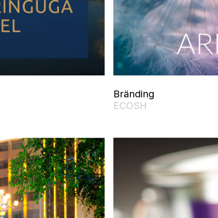
Bränding
ECOSH